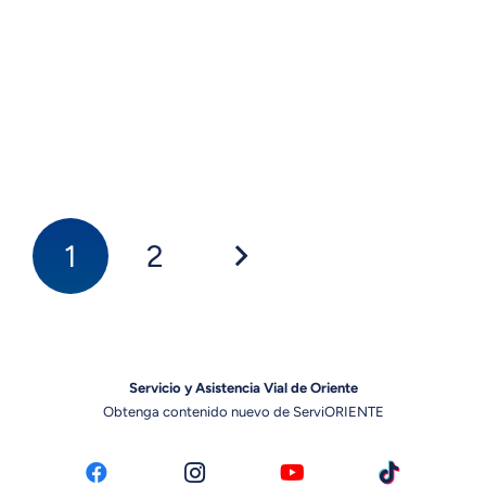
¿Qué dice el artículo 181 de la Ley
de Tránsito Terrestre en
Venezuela? El artículo 181 de la
Ley de…
1
2
Servicio y Asistencia Vial de Oriente
Obtenga contenido nuevo de ServiORIENTE