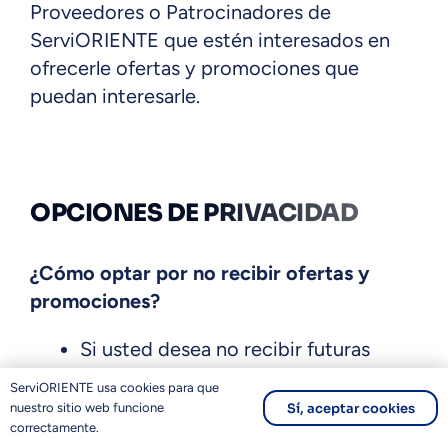
Proveedores o Patrocinadores de
ServiORIENTE que estén interesados en
ofrecerle ofertas y promociones que
puedan interesarle.
OPCIONES DE PRIVACIDAD
¿Cómo optar por no recibir ofertas y
promociones?
Si usted desea no recibir futuras
ofertas o promociones de
ServiORIENTE usa cookies para que
ServiORIENTE o los asesores de
Sí, aceptar cookies
nuestro sitio web funcione
correctamente.
ServiORIENTE por medio de