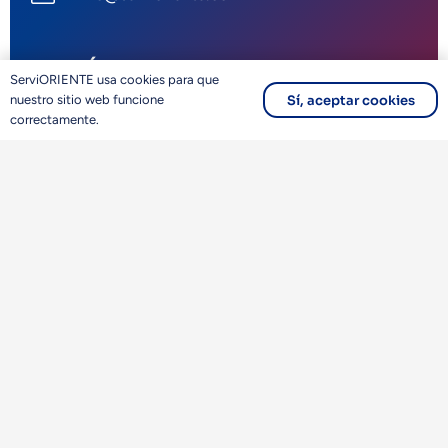
CONTÁCTANOS
ServiORIENTE usa cookies para que
Sí, aceptar cookies
nuestro sitio web funcione
mail
Formulario de contacto
correctamente.
phone
LLámanos +58 412 172 40 06
Escríbenos por WhatsApp
Síguenos en Instagram
Síguenos en Facebook
Síguenos en Tiktok
Visítanos en Youtube
Blog ServiORIENTE