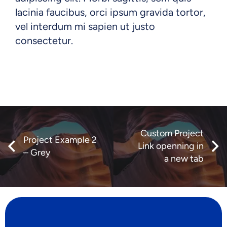
lacinia faucibus, orci ipsum gravida tortor,
vel interdum mi sapien ut justo
consectetur.
Custom Project
Project Example 2
Link openning in
– Grey
a new tab
Project Example 1 –
Project Example 3 – Yellow
Project Example 3 – Beige
Project Example 2 – Pink
Magazine
Photography
Photography
Video
Mockups